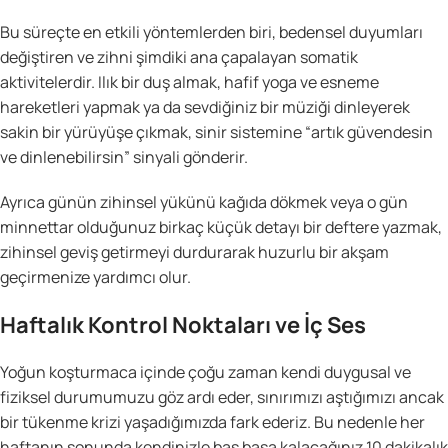
Bu süreçte en etkili yöntemlerden biri, bedensel duyumları
değiştiren ve zihni şimdiki ana çapalayan somatik
aktivitelerdir. Ilık bir duş almak, hafif yoga ve esneme
hareketleri yapmak ya da sevdiğiniz bir müziği dinleyerek
sakin bir yürüyüşe çıkmak, sinir sistemine “artık güvendesin
ve dinlenebilirsin” sinyali gönderir.
Ayrıca günün zihinsel yükünü kağıda dökmek veya o gün
minnettar olduğunuz birkaç küçük detayı bir deftere yazmak,
zihinsel geviş getirmeyi durdurarak huzurlu bir akşam
geçirmenize yardımcı olur.
Haftalık Kontrol Noktaları ve İç Ses
Yoğun koşturmaca içinde çoğu zaman kendi duygusal ve
fiziksel durumumuzu göz ardı eder, sınırımızı aştığımızı ancak
bir tükenme krizi yaşadığımızda fark ederiz. Bu nedenle her
haftanın sonunda kendinizle baş başa kalacağınız 10 dakikalık