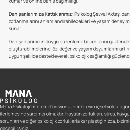
kumar ve online bahis bağımlılığı.
Danışanlarımıza Kattıklarımız:
Psikolog Şevval Aktaş, danı
zorlanmalarını anlamlandırabilecekleri ve yaşam deneyimleri
sunar.
Danışanlarımızın duygu düzenleme becerilerini güçlendirmey
oluşturabilmelerine, öz-değer ve yaşam doyumlarını artır
uygun şekilde destekleyerek psikolojik sağlamlığı güçlend
Mana Psikoloji’nin temel misyonu, her bireyin içsel yolculuğund
ilerlemesine yardımcı olmaktır. Hayatın zorlukları, stres, kaygı,
sorunları ve diğer psikolojik zorluklarla karşılaştığınızda, biziml
geçebilirsiniz.