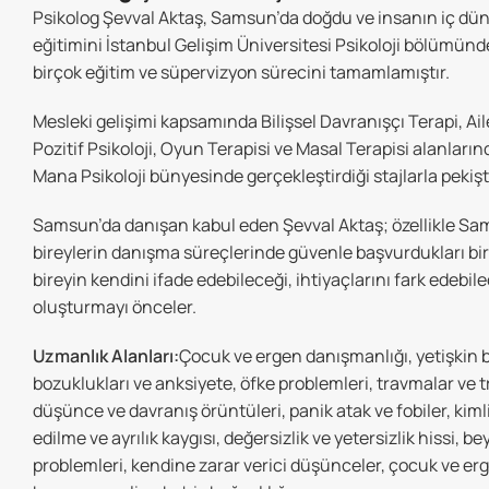
Psikolog Şevval Aktaş, Samsun’da doğdu ve insanın iç dünya
eğitimini İstanbul Gelişim Üniversitesi Psikoloji bölümü
birçok eğitim ve süpervizyon sürecini tamamlamıştır.
Mesleki gelişimi kapsamında Bilişsel Davranışçı Terapi, Ail
Pozitif Psikoloji, Oyun Terapisi ve Masal Terapisi alanları
Mana Psikoloji bünyesinde gerçekleştirdiği stajlarla pekişti
Samsun’da danışan kabul eden Şevval Aktaş; özellikle Sam
bireylerin danışma süreçlerinde güvenle başvurdukları bi
bireyin kendini ifade edebileceği, ihtiyaçlarını fark edebil
oluşturmayı önceler.
Uzmanlık Alanları:
Çocuk ve ergen danışmanlığı, yetişkin bi
bozuklukları ve anksiyete, öfke problemleri, travmalar ve t
düşünce ve davranış örüntüleri, panik atak ve fobiler, kimli
edilme ve ayrılık kaygısı, değersizlik ve yetersizlik hissi, be
problemleri, kendine zarar verici düşünceler, çocuk ve erge