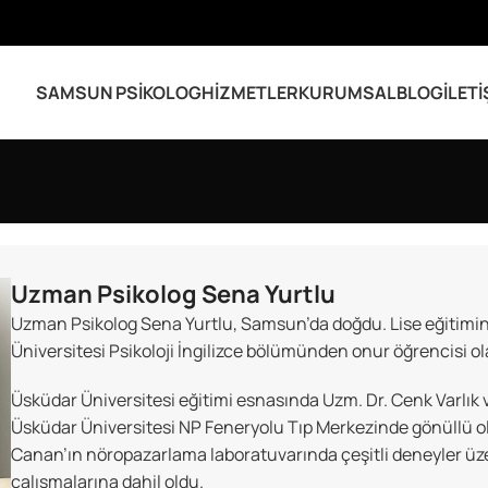
SAMSUN PSIKOLOG
HIZMETLER
KURUMSAL
BLOG
İLETI
Uzman Psikolog Sena Yurtlu
Uzman Psikolog Sena Yurtlu, Samsun’da doğdu. Lise eğitimi
Üniversitesi Psikoloji İngilizce bölümünden onur öğrencisi o
Üsküdar Üniversitesi eğitimi esnasında Uzm. Dr. Cenk Varlık v
Üsküdar Üniversitesi NP Feneryolu Tıp Merkezinde gönüllü ol
Canan’ın nöropazarlama laboratuvarında çeşitli deneyler üze
çalışmalarına dahil oldu.