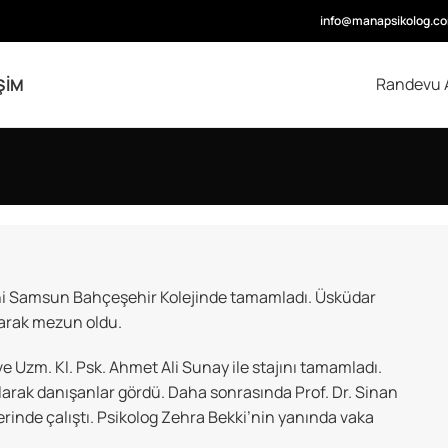
info@manapsikolog.c
Randevu 
ŞIM
ni Samsun Bahçeşehir Kolejinde tamamladı. Üsküdar
larak mezun oldu.
e Uzm. Kl. Psk. Ahmet Ali Sunay ile stajını tamamladı.
arak danışanlar gördü. Daha sonrasında Prof. Dr. Sinan
rinde çalıştı. Psikolog Zehra Bekki’nin yanında vaka