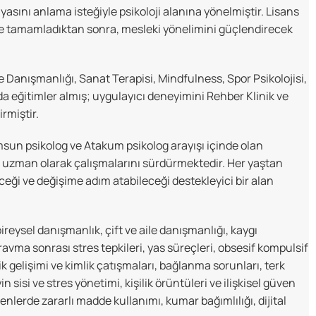
sını anlama isteğiyle psikoloji alanına yönelmiştir. Lisans
nde tamamladıktan sonra, mesleki yönelimini güçlendirecek
e Danışmanlığı, Sanat Terapisi, Mindfulness, Spor Psikolojisi,
nda eğitimler almış; uygulayıcı deneyimini Rehber Klinik ve
rmiştir.
sun psikolog ve Atakum psikolog arayışı içinde olan
r uzman olarak çalışmalarını sürdürmektedir. Her yaştan
eceği ve değişime adım atabileceği destekleyici bir alan
reysel danışmanlık, çift ve aile danışmanlığı, kaygı
ravma sonrası stres tepkileri, yas süreçleri, obsesif kompulsif
k gelişimi ve kimlik çatışmaları, bağlanma sorunları, terk
yin sisi ve stres yönetimi, kişilik örüntüleri ve ilişkisel güven
nlerde zararlı madde kullanımı, kumar bağımlılığı, dijital