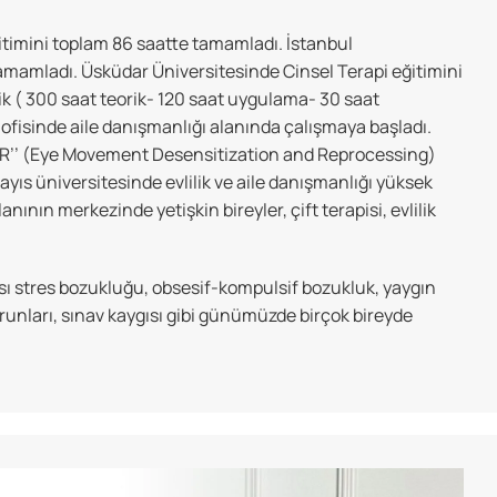
ğitimini toplam 86 saatte tamamladı. İstanbul
tamamladı. Üsküdar Üniversitesinde Cinsel Terapi eğitimini
k ( 300 saat teorik- 120 saat uygulama- 30 saat
 ofisinde aile danışmanlığı alanında çalışmaya başladı.
MDR’’ (Eye Movement Desensitization and Reprocessing)
yıs üniversitesinde evlilik ve aile danışmanlığı yüksek
nının merkezinde yetişkin bireyler, çift terapisi, evlilik
ası stres bozukluğu, obsesif-kompulsif bozukluk, yaygın
runları, sınav kaygısı gibi günümüzde birçok bireyde