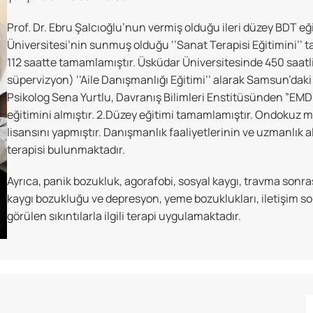
Prof. Dr. Ebru Şalcıoğlu’nun vermiş olduğu ileri düzey BDT e
Üniversitesi’nin sunmuş olduğu ‘’Sanat Terapisi Eğitimini’’ 
112 saatte tamamlamıştır. Üsküdar Üniversitesinde 450 saatli
süpervizyon) ‘’Aile Danışmanlığı Eğitimi’’ alarak Samsun’daki
Psikolog Sena Yurtlu, Davranış Bilimleri Enstitüsünden ”E
eğitimini almıştır. 2.Düzey eğitimi tamamlamıştır. Ondokuz ma
lisansını yapmıştır. Danışmanlık faaliyetlerinin ve uzmanlık ala
terapisi bulunmaktadır.
Ayrıca, panik bozukluk, agorafobi, sosyal kaygı, travma sonr
kaygı bozukluğu ve depresyon, yeme bozuklukları, iletişim so
görülen sıkıntılarla ilgili terapi uygulamaktadır.