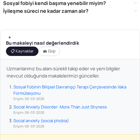
Sosyal fobiyi kendi başıma yenebilir miyim?
İyileşme süreci ne kadar zaman alır?
▲
Bu makaleyi nasıl değerlendirdik
📋 Kaynaklar
👥 Ekip
Uzmanlarımız bu alanı sürekli takip eder ve yeni bilgiler
mevcut olduğunda makalelerimizi günceller.
Sosyal Fobinin Bilişsel Davranışçı Terapi Çerçevesinde Vaka
Formülasyonu
Erişim: 06-03-2026
Social Anxiety Disorder: More Than Just Shyness
Erişim: 06-03-2026
Social anxiety (social phobia)
Erişim: 06-03-2026