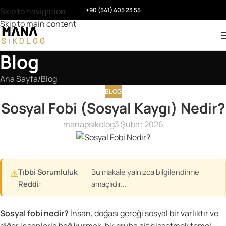
Skip to navigation
+90 (541) 405 23 55
Skip to main content
Blog
Ana Sayfa
Blog
BLOG
Sosyal Fobi (Sosyal Kaygı) Nedir?
manapsikolog
3 Şubat 2026
Tıbbi Sorumluluk
Bu makale yalnızca bilgilendirme
⚠
Reddi:
amaçlıdır...
Sosyal fobi nedir?
İnsan, doğası gereği sosyal bir varlıktır ve
diğer insanlarla bağ kurmak, bir gruba ait hissetmek temel