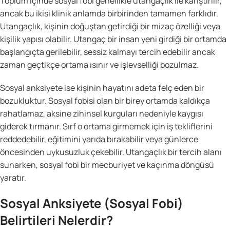
Toplum içinde sosyal fobi genellikle utangaçlık ile karıştırılır,
ancak bu ikisi klinik anlamda birbirinden tamamen farklıdır.
Utangaçlık, kişinin doğuştan getirdiği bir mizaç özelliği veya
kişilik yapısı olabilir. Utangaç bir insan yeni girdiği bir ortamda
başlangıçta gerilebilir, sessiz kalmayı tercih edebilir ancak
zaman geçtikçe ortama ısınır ve işlevselliği bozulmaz.
Sosyal anksiyete ise kişinin hayatını adeta felç eden bir
bozukluktur. Sosyal fobisi olan bir birey ortamda kaldıkça
rahatlamaz, aksine zihinsel kurguları nedeniyle kaygısı
giderek tırmanır. Sırf o ortama girmemek için iş tekliflerini
reddedebilir, eğitimini yarıda bırakabilir veya günlerce
öncesinden uykusuzluk çekebilir. Utangaçlık bir tercih alanı
sunarken, sosyal fobi bir mecburiyet ve kaçınma döngüsü
yaratır.
Sosyal Anksiyete (Sosyal Fobi)
Belirtileri Nelerdir?