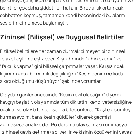
gizlemeye çalıştıkça sempatik sinir sistemi daha da uyarılır ve
belirtiler çok daha şiddetli bir hal alır. Birey artık ortamdaki
sohbetten kopmuş, tamamen kendi bedenindeki bu alarm
seslerini dinlemeye başlamıştır.
Zihinsel (Bilişsel) ve Duygusal Belirtiler
Fiziksel belirtilere her zaman durmak bilmeyen bir zihinsel
felaketleştirme eşlik eder. Kişi zihninde “zihin okuma” ve
“falcılık yapma” gibi bilişsel çarpıtmalar yaşar. Karşısındaki
kişinin küçük bir mimik değişikliğini “Kesin benim ne kadar
sıkıcı olduğumu düşünüyor” şeklinde yorumlar.
Olaydan günler öncesinde “Kesin rezil olacağım” diyerek
kaygıyı başlatır, olay anında tüm dikkatini kendi yetersizliğine
odaklar ve olay bittikten sonra bile günlerce “Keşke o cümleyi
kurmasaydım, bana kesin güldüler” diyerek geçmişi
acımasızca analiz eder. Bu duruma olay sonrası ruminasyon
(zihinsel geviş getirme) adı verilir ve kişinin özgüvenini yavaş