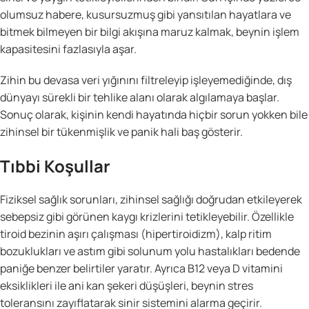
olumsuz habere, kusursuzmuş gibi yansıtılan hayatlara ve
bitmek bilmeyen bir bilgi akışına maruz kalmak, beynin işlem
kapasitesini fazlasıyla aşar.
Zihin bu devasa veri yığınını filtreleyip işleyemediğinde, dış
dünyayı sürekli bir tehlike alanı olarak algılamaya başlar.
Sonuç olarak, kişinin kendi hayatında hiçbir sorun yokken bile
zihinsel bir tükenmişlik ve panik hali baş gösterir.
Tıbbi Koşullar
Fiziksel sağlık sorunları, zihinsel sağlığı doğrudan etkileyerek
sebepsiz gibi görünen kaygı krizlerini tetikleyebilir. Özellikle
tiroid bezinin aşırı çalışması (hipertiroidizm), kalp ritim
bozuklukları ve astım gibi solunum yolu hastalıkları bedende
paniğe benzer belirtiler yaratır. Ayrıca B12 veya D vitamini
eksiklikleri ile ani kan şekeri düşüşleri, beynin stres
toleransını zayıflatarak sinir sistemini alarma geçirir.