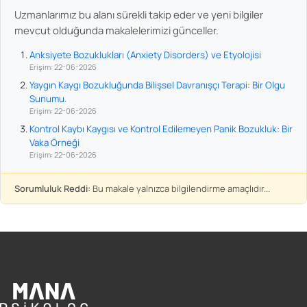
Uzmanlarımız bu alanı sürekli takip eder ve yeni bilgiler
mevcut olduğunda makalelerimizi günceller.
Anksiyete Bozuklukları (Anxiety Disorders) ve Etyolojisi
Erişim: 22-06-2026
Yaygın Kaygı Bozukluğunda Bilişsel Davranışçı Terapi: Bir Olgu
Sunumu.
Erişim: 22-06-2026
Kontrol Kaybı Kaygısı ve Kontrol Edilemeyen Panik Bozukluk: Bir
Vaka Örneği
Erişim: 22-06-2026
Sorumluluk Reddi:
Bu makale yalnızca bilgilendirme amaçlıdır...