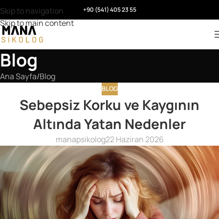
Skip to navigation
+90 (541) 405 23 55
Skip to main content
Blog
Ana Sayfa
Blog
BLOG
Sebepsiz Korku ve Kaygının
Altında Yatan Nedenler
manapsikolog
22 Haziran 2026